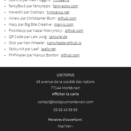
fancyBox3 par fancyApps :
fancyapps.com
Hoverdir par Codrops :
tympanus.net
inView par Christopher Blum :
github.com
Macy par Big Bite Creative :
macyjs.com
PickMeUp par Nazar Mokrynskyi :
github.com
QR Code par Lars Jung :
larsjung.de
Slick par Ken Wheeler :
kenwheeler.github.io
Sticky-Kit par Leaf :
leafo.net
PHPMailer par Marcus Bointon :
github.com
LOCTOPUS
49 avenue de la société des nations
77144 Montévrain
Afficher la carte
09 88 43 59 65
Horaires d'ouverture :
Mar/Ven -