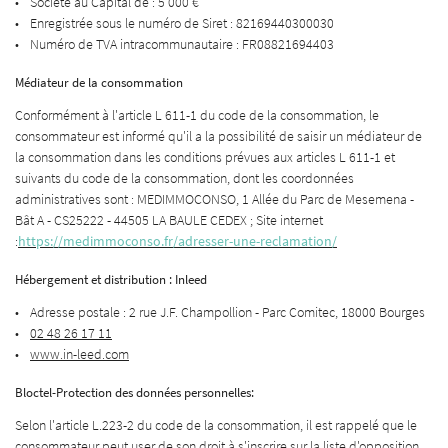
Société au Capital de : 5 000 €
Enregistrée sous le numéro de Siret : 82169440300030
Numéro de TVA intracommunautaire : FR08821694403
Médiateur de la consommation
En cochant cette case, vous consentez à recevoir nos propositions commerciales à l'adresse
email indiqué ci-dessus. Vous pouvez vous désinscrire à tout moment en utilisant
le
0
€
Conformément à l'article L 611-1 du code de la consommation, le
formulaire de désinscription
.
consommateur est informé qu'il a la possibilité de saisir un médiateur de
VALIDER VOTRE PANIER
la consommation dans les conditions prévues aux articles L 611-1 et
INSCRIPTION
suivants du code de la consommation, dont les coordonnées
administratives sont : MEDIMMOCONSO, 1 Allée du Parc de Mesemena -
Bât A - CS25222 - 44505 LA BAULE CEDEX ; Site internet
:
https://medimmoconso.fr/adresser-une-reclamation/
Hébergement et distribution : Inleed
Adresse postale : 2 rue J.F. Champollion - Parc Comitec, 18000 Bourges
02 48 26 17 11
www.in-leed.com
Bloctel-Protection des données personnelles:
Selon l'article L.223-2 du code de la consommation, il est rappelé que le
consommateur peut user de son droit à s'inscrire sur la liste d'opposition