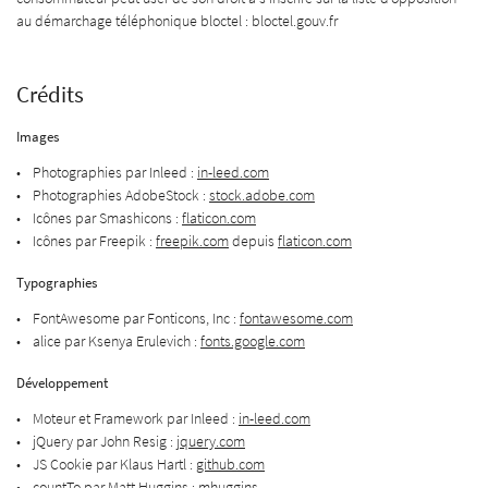
au démarchage téléphonique bloctel : bloctel.gouv.fr
Une question
Crédits
ACCUEIL
Images
A POISSONNERIE
09 88 43 59 65
Photographies par Inleed :
in-leed.com
Photographies AdobeStock :
stock.adobe.com
BAR À HUÎTRES
Icônes par Smashicons :
flaticon.com
Icônes par Freepik :
freepik.com
depuis
flaticon.com
ACTUALITÉS
Typographies
NOS PRODUITS
Rejoignez-nous 
FontAwesome par Fonticons, Inc :
fontawesome.com
alice par Ksenya Erulevich :
fonts.google.com
ALERIE PHOTOS
Développement
AVIS
Moteur et Framework par Inleed :
in-leed.com
Restez infor
jQuery par John Resig :
jquery.com
CONTACT
JS Cookie par Klaus Hartl :
github.com
INSCRIPTION NEWSL
countTo par Matt Huggins :
mhuggins