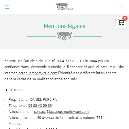


49 avenue de la société des nations
77144 Montévrain

Mentions légales
09 88 43 59 65
0
€
Vider
En vertu de l'article 6 de la loi n° 2004-575 du 21 juin 2004 pour la
confiance dans l'économie numérique, il est précisé aux utilisateurs du site
internet
loctopusmontevrain.com
l'identité des différents intervenants
dans le cadre de sa réalisation et de son suivi :
Adresse email de réception

LOCTOPUS
Il n'y a aucun produit dans votre panier
Propriétaire : DANIEL PEREIRA
Voir notre sélection
Téléphone :
09 88 43 59 65
Recopier le code ci-contre

Adresse email :
Rafraîchir le captcha
Adresse postale : 49 avenue de la société des nations, 77144

Montévrain